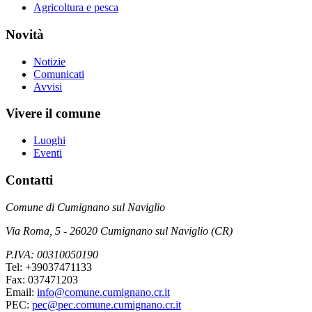
Agricoltura e pesca
Novità
Notizie
Comunicati
Avvisi
Vivere il comune
Luoghi
Eventi
Contatti
Comune di Cumignano sul Naviglio
Via Roma, 5 - 26020 Cumignano sul Naviglio (CR)
P.IVA: 00310050190
Tel: +39037471133
Fax: 037471203
Email:
info@comune.cumignano.cr.it
PEC:
pec@pec.comune.cumignano.cr.it