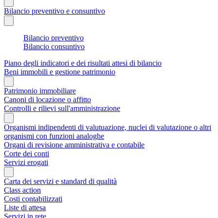
Bilancio preventivo e consuntivo
Bilancio preventivo
Bilancio consuntivo
Piano degli indicatori e dei risultati attesi di bilancio
Beni immobili e gestione patrimonio
Patrimonio immobiliare
Canoni di locazione o affitto
Controlli e rilievi sull'amministrazione
Organismi indipendenti di valutuazione, nuclei di valutazione o altri
organismi con funzioni analoghe
Organi di revisione amministrativa e contabile
Corte dei conti
Servizi erogati
Carta dei servizi e standard di qualità
Class action
Costi contabilizzati
Liste di attesa
Servizi in rete