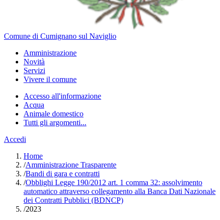
Comune di Cumignano sul Naviglio
Amministrazione
Novità
Servizi
Vivere il comune
Accesso all'informazione
Acqua
Animale domestico
Tutti gli argomenti...
Accedi
Home
/
Amministrazione Trasparente
/
Bandi di gara e contratti
/
Obblighi Legge 190/2012 art. 1 comma 32: assolvimento
automatico attraverso collegamento alla Banca Dati Nazionale
dei Contratti Pubblici (BDNCP)
/
2023