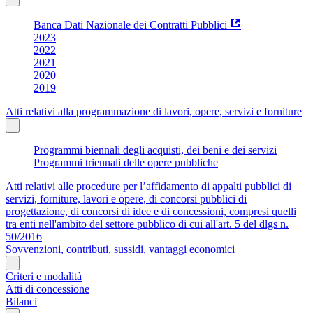
Banca Dati Nazionale dei Contratti Pubblici
2023
2022
2021
2020
2019
Atti relativi alla programmazione di lavori, opere, servizi e forniture
Programmi biennali degli acquisti, dei beni e dei servizi
Programmi triennali delle opere pubbliche
Atti relativi alle procedure per l’affidamento di appalti pubblici di
servizi, forniture, lavori e opere, di concorsi pubblici di
progettazione, di concorsi di idee e di concessioni, compresi quelli
tra enti nell'ambito del settore pubblico di cui all'art. 5 del dlgs n.
50/2016
Sovvenzioni, contributi, sussidi, vantaggi economici
Criteri e modalità
Atti di concessione
Bilanci