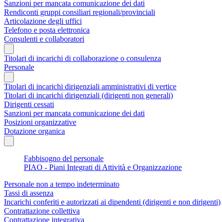
Sanzioni per mancata comunicazione dei dati
Rendiconti gruppi consiliari regionali/provinciali
Articolazione degli uffici
Telefono e posta elettronica
Consulenti e collaboratori
Titolari di incarichi di collaborazione o consulenza
Personale
Titolari di incarichi dirigenziali amministrativi di vertice
Titolari di incarichi dirigenziali (dirigenti non generali)
Dirigenti cessati
Sanzioni per mancata comunicazione dei dati
Posizioni organizzative
Dotazione organica
Fabbisogno del personale
PIAO - Piani Integrati di Attività e Organizzazione
Personale non a tempo indeterminato
Tassi di assenza
Incarichi conferiti e autorizzati ai dipendenti (dirigenti e non dirigenti)
Contrattazione collettiva
Contrattazione integrativa