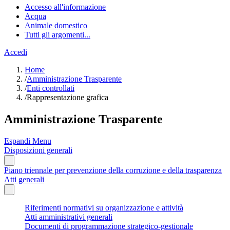
Accesso all'informazione
Acqua
Animale domestico
Tutti gli argomenti...
Accedi
Home
/
Amministrazione Trasparente
/
Enti controllati
/
Rappresentazione grafica
Amministrazione Trasparente
Espandi Menu
Disposizioni generali
Piano triennale per prevenzione della corruzione e della trasparenza
Atti generali
Riferimenti normativi su organizzazione e attività
Atti amministrativi generali
Documenti di programmazione strategico-gestionale