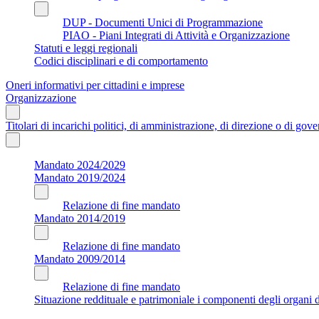
DUP - Documenti Unici di Programmazione
PIAO - Piani Integrati di Attività e Organizzazione
Statuti e leggi regionali
Codici disciplinari e di comportamento
Oneri informativi per cittadini e imprese
Organizzazione
Titolari di incarichi politici, di amministrazione, di direzione o di gov
Mandato 2024/2029
Mandato 2019/2024
Relazione di fine mandato
Mandato 2014/2019
Relazione di fine mandato
Mandato 2009/2014
Relazione di fine mandato
Situazione reddituale e patrimoniale i componenti degli organi di