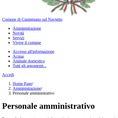
Comune di Cumignano sul Naviglio
Amministrazione
Novità
Servizi
Vivere il comune
Accesso all'informazione
Acqua
Animale domestico
Tutti gli argomenti...
Accedi
Home Page
/
Amministrazione
/
Personale amministrativo
Personale amministrativo