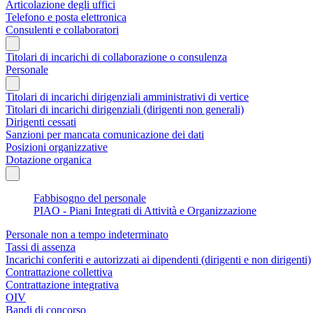
Articolazione degli uffici
Telefono e posta elettronica
Consulenti e collaboratori
Titolari di incarichi di collaborazione o consulenza
Personale
Titolari di incarichi dirigenziali amministrativi di vertice
Titolari di incarichi dirigenziali (dirigenti non generali)
Dirigenti cessati
Sanzioni per mancata comunicazione dei dati
Posizioni organizzative
Dotazione organica
Fabbisogno del personale
PIAO - Piani Integrati di Attività e Organizzazione
Personale non a tempo indeterminato
Tassi di assenza
Incarichi conferiti e autorizzati ai dipendenti (dirigenti e non dirigenti)
Contrattazione collettiva
Contrattazione integrativa
OIV
Bandi di concorso