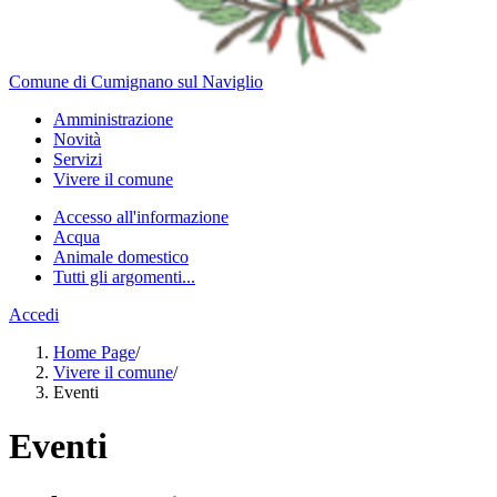
Comune di Cumignano sul Naviglio
Amministrazione
Novità
Servizi
Vivere il comune
Accesso all'informazione
Acqua
Animale domestico
Tutti gli argomenti...
Accedi
Home Page
/
Vivere il comune
/
Eventi
Eventi