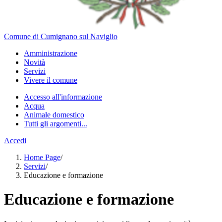
Comune di Cumignano sul Naviglio
Amministrazione
Novità
Servizi
Vivere il comune
Accesso all'informazione
Acqua
Animale domestico
Tutti gli argomenti...
Accedi
Home Page
/
Servizi
/
Educazione e formazione
Educazione e formazione