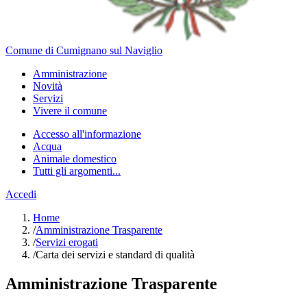
Comune di Cumignano sul Naviglio
Amministrazione
Novità
Servizi
Vivere il comune
Accesso all'informazione
Acqua
Animale domestico
Tutti gli argomenti...
Accedi
Home
/
Amministrazione Trasparente
/
Servizi erogati
/
Carta dei servizi e standard di qualità
Amministrazione Trasparente