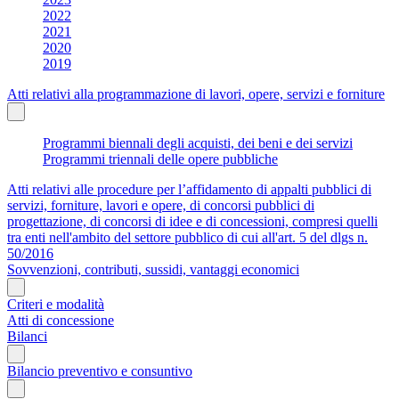
2022
2021
2020
2019
Atti relativi alla programmazione di lavori, opere, servizi e forniture
Programmi biennali degli acquisti, dei beni e dei servizi
Programmi triennali delle opere pubbliche
Atti relativi alle procedure per l’affidamento di appalti pubblici di
servizi, forniture, lavori e opere, di concorsi pubblici di
progettazione, di concorsi di idee e di concessioni, compresi quelli
tra enti nell'ambito del settore pubblico di cui all'art. 5 del dlgs n.
50/2016
Sovvenzioni, contributi, sussidi, vantaggi economici
Criteri e modalità
Atti di concessione
Bilanci
Bilancio preventivo e consuntivo