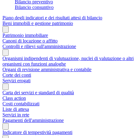
Bilancio preventivo
Bilancio consuntivo
Piano degli indicatori e dei risultati attesi di bilancio
Beni immobili e gestione patrimonio
Patrimonio immobiliare
Canoni di locazione o affitto
Controlli e rilievi sull'amministrazione
Organismi indipendenti di valutuazione, nuclei di valutazione o altri
organismi con funzioni analoghe
Organi di revisione amministrativa e contabile
Corte dei conti
Servizi erogati
Carta dei servizi e standard di qualità
Class action
Costi contabilizzati
Liste di attesa
Servizi in rete
Pagamenti dell'amministrazione
Indicatore di tempestività pagamenti