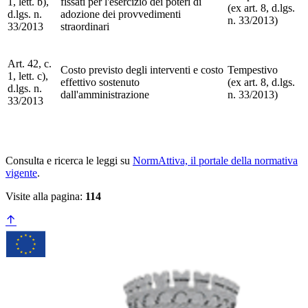
1, lett. b),
fissati per l'esercizio dei poteri di
(ex art. 8, d.lgs.
d.lgs. n.
adozione dei provvedimenti
n. 33/2013)
33/2013
straordinari
Art. 42, c.
Costo previsto degli interventi e costo
Tempestivo
1, lett. c),
effettivo sostenuto
(ex art. 8, d.lgs.
d.lgs. n.
dall'amministrazione
n. 33/2013)
33/2013
Consulta e ricerca le leggi su
NormAttiva, il portale della normativa
vigente
.
Visite alla pagina:
114