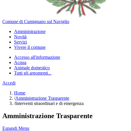
Comune di Cumignano sul Naviglio
Amministrazione
Novità
Servizi
Vivere il comune
Accesso all'informazione
Acqua
Animale domestico
Tutti gli argomenti...
Accedi
Home
/
Amministrazione Trasparente
/
Interventi straordinari e di emergenza
Amministrazione Trasparente
Espandi Menu