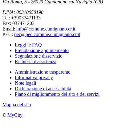
Via Roma, 5 - 26020 Cumignano sul Naviglio (CR)
P.IVA: 00310050190
Tel: +39037471133
Fax: 037471203
Email:
info@comune.cumignano.cr.it
PEC:
pec@pec.comune.cumignano.cr.it
Leggi le FAQ
Prenotazione appuntamento
Segnalazione disservizio
Richiesta d'assistenza
Amministrazione trasparente
Informativa privacy
Note legali
Dichiarazione di accessibilità
Piano di miglioramento del sito e dei servizi
Mappa del sito
©
MyCity