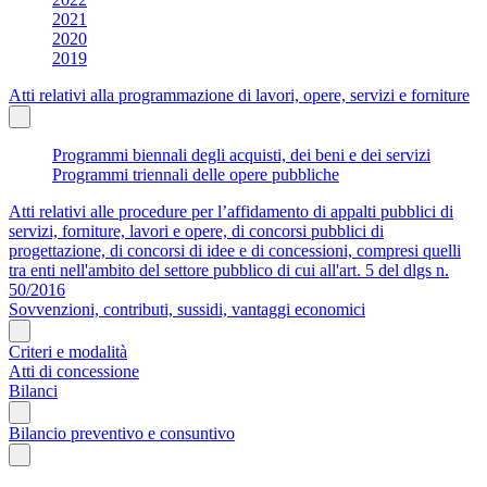
2021
2020
2019
Atti relativi alla programmazione di lavori, opere, servizi e forniture
Programmi biennali degli acquisti, dei beni e dei servizi
Programmi triennali delle opere pubbliche
Atti relativi alle procedure per l’affidamento di appalti pubblici di
servizi, forniture, lavori e opere, di concorsi pubblici di
progettazione, di concorsi di idee e di concessioni, compresi quelli
tra enti nell'ambito del settore pubblico di cui all'art. 5 del dlgs n.
50/2016
Sovvenzioni, contributi, sussidi, vantaggi economici
Criteri e modalità
Atti di concessione
Bilanci
Bilancio preventivo e consuntivo