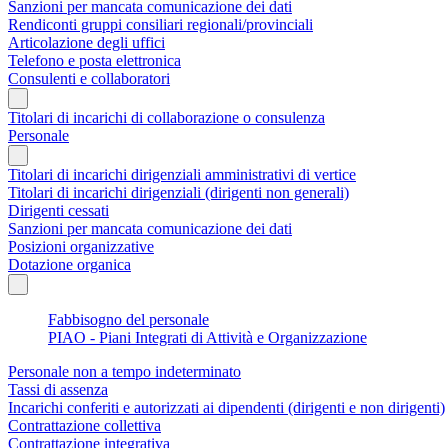
Sanzioni per mancata comunicazione dei dati
Rendiconti gruppi consiliari regionali/provinciali
Articolazione degli uffici
Telefono e posta elettronica
Consulenti e collaboratori
Titolari di incarichi di collaborazione o consulenza
Personale
Titolari di incarichi dirigenziali amministrativi di vertice
Titolari di incarichi dirigenziali (dirigenti non generali)
Dirigenti cessati
Sanzioni per mancata comunicazione dei dati
Posizioni organizzative
Dotazione organica
Fabbisogno del personale
PIAO - Piani Integrati di Attività e Organizzazione
Personale non a tempo indeterminato
Tassi di assenza
Incarichi conferiti e autorizzati ai dipendenti (dirigenti e non dirigenti)
Contrattazione collettiva
Contrattazione integrativa