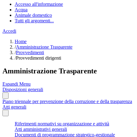
Accesso all'informazione
Acqua
Animale domestico
Tutti gli argomenti...
Accedi
Home
/
Amministrazione Trasparente
/
Provvedimenti
/
Provvedimenti dirigenti
Amministrazione Trasparente
Espandi Menu
Disposizioni generali
Piano triennale per prevenzione della corruzione e della trasparenza
Atti generali
Riferimenti normativi su organizzazione e attività
Atti amministrativi generali
Documenti di programmazione strategico-gestionale