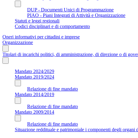
DUP - Documenti Unici di Programmazione
PIAO - Piani Integrati di Attività e Organizzazione
Statuti e leggi regionali
Codici disciplinari e di comportamento
Oneri informativi per cittadini e imprese
Organizzazione
Titolari di incarichi politici, di amministrazione, di direzione o di gov
Mandato 2024/2029
Mandato 2019/2024
Relazione di fine mandato
Mandato 2014/2019
Relazione di fine mandato
Mandato 2009/2014
Relazione di fine mandato
Situazione reddituale e patrimoniale i componenti degli organi di