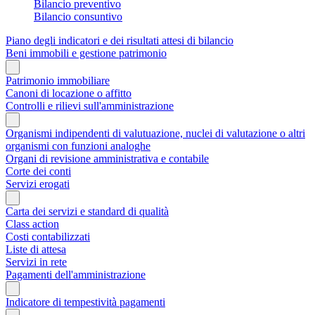
Bilancio preventivo
Bilancio consuntivo
Piano degli indicatori e dei risultati attesi di bilancio
Beni immobili e gestione patrimonio
Patrimonio immobiliare
Canoni di locazione o affitto
Controlli e rilievi sull'amministrazione
Organismi indipendenti di valutuazione, nuclei di valutazione o altri
organismi con funzioni analoghe
Organi di revisione amministrativa e contabile
Corte dei conti
Servizi erogati
Carta dei servizi e standard di qualità
Class action
Costi contabilizzati
Liste di attesa
Servizi in rete
Pagamenti dell'amministrazione
Indicatore di tempestività pagamenti