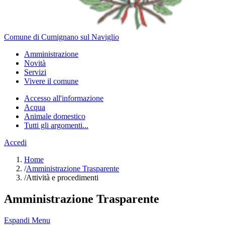
Comune di Cumignano sul Naviglio
Amministrazione
Novità
Servizi
Vivere il comune
Accesso all'informazione
Acqua
Animale domestico
Tutti gli argomenti...
Accedi
Home
/
Amministrazione Trasparente
/
Attività e procedimenti
Amministrazione Trasparente
Espandi Menu