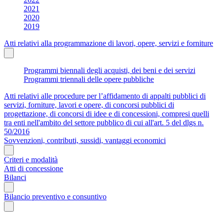
2021
2020
2019
Atti relativi alla programmazione di lavori, opere, servizi e forniture
Programmi biennali degli acquisti, dei beni e dei servizi
Programmi triennali delle opere pubbliche
Atti relativi alle procedure per l’affidamento di appalti pubblici di
servizi, forniture, lavori e opere, di concorsi pubblici di
progettazione, di concorsi di idee e di concessioni, compresi quelli
tra enti nell'ambito del settore pubblico di cui all'art. 5 del dlgs n.
50/2016
Sovvenzioni, contributi, sussidi, vantaggi economici
Criteri e modalità
Atti di concessione
Bilanci
Bilancio preventivo e consuntivo