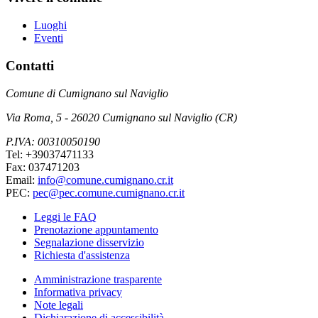
Luoghi
Eventi
Contatti
Comune di Cumignano sul Naviglio
Via Roma, 5 - 26020 Cumignano sul Naviglio (CR)
P.IVA: 00310050190
Tel: +39037471133
Fax: 037471203
Email:
info@comune.cumignano.cr.it
PEC:
pec@pec.comune.cumignano.cr.it
Leggi le FAQ
Prenotazione appuntamento
Segnalazione disservizio
Richiesta d'assistenza
Amministrazione trasparente
Informativa privacy
Note legali
Dichiarazione di accessibilità