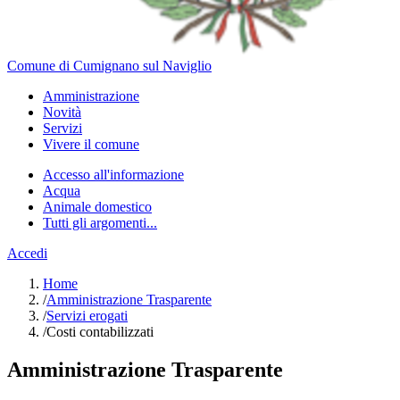
Comune di Cumignano sul Naviglio
Amministrazione
Novità
Servizi
Vivere il comune
Accesso all'informazione
Acqua
Animale domestico
Tutti gli argomenti...
Accedi
Home
/
Amministrazione Trasparente
/
Servizi erogati
/
Costi contabilizzati
Amministrazione Trasparente