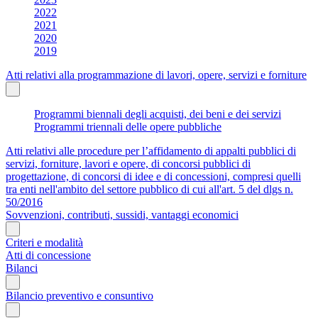
2022
2021
2020
2019
Atti relativi alla programmazione di lavori, opere, servizi e forniture
Programmi biennali degli acquisti, dei beni e dei servizi
Programmi triennali delle opere pubbliche
Atti relativi alle procedure per l’affidamento di appalti pubblici di
servizi, forniture, lavori e opere, di concorsi pubblici di
progettazione, di concorsi di idee e di concessioni, compresi quelli
tra enti nell'ambito del settore pubblico di cui all'art. 5 del dlgs n.
50/2016
Sovvenzioni, contributi, sussidi, vantaggi economici
Criteri e modalità
Atti di concessione
Bilanci
Bilancio preventivo e consuntivo