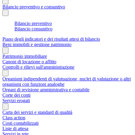
Bilancio preventivo e consuntivo
Bilancio preventivo
Bilancio consuntivo
Piano degli indicatori e dei risultati attesi di bilancio
Beni immobili e gestione patrimonio
Patrimonio immobiliare
Canoni di locazione o affitto
Controlli e rilievi sull'amministrazione
Organismi indipendenti di valutuazione, nuclei di valutazione o altri
organismi con funzioni analoghe
Organi di revisione amministrativa e contabile
Corte dei conti
Servizi erogati
Carta dei servizi e standard di qualità
Class action
Costi contabilizzati
Liste di attesa
Servizi in rete