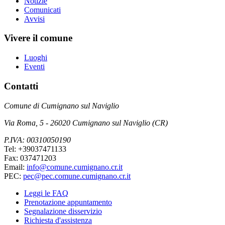
Notizie
Comunicati
Avvisi
Vivere il comune
Luoghi
Eventi
Contatti
Comune di Cumignano sul Naviglio
Via Roma, 5 - 26020 Cumignano sul Naviglio (CR)
P.IVA: 00310050190
Tel: +39037471133
Fax: 037471203
Email:
info@comune.cumignano.cr.it
PEC:
pec@pec.comune.cumignano.cr.it
Leggi le FAQ
Prenotazione appuntamento
Segnalazione disservizio
Richiesta d'assistenza