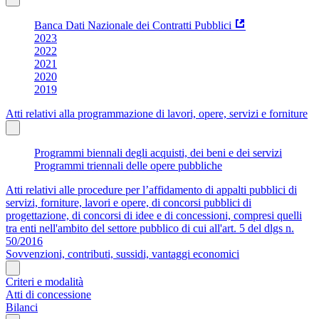
Banca Dati Nazionale dei Contratti Pubblici
2023
2022
2021
2020
2019
Atti relativi alla programmazione di lavori, opere, servizi e forniture
Programmi biennali degli acquisti, dei beni e dei servizi
Programmi triennali delle opere pubbliche
Atti relativi alle procedure per l’affidamento di appalti pubblici di
servizi, forniture, lavori e opere, di concorsi pubblici di
progettazione, di concorsi di idee e di concessioni, compresi quelli
tra enti nell'ambito del settore pubblico di cui all'art. 5 del dlgs n.
50/2016
Sovvenzioni, contributi, sussidi, vantaggi economici
Criteri e modalità
Atti di concessione
Bilanci