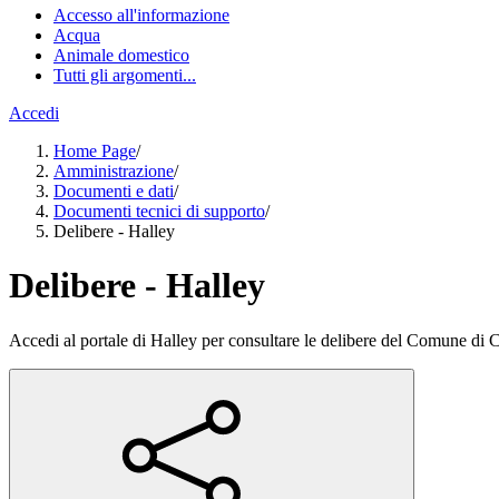
Accesso all'informazione
Acqua
Animale domestico
Tutti gli argomenti...
Accedi
Home Page
/
Amministrazione
/
Documenti e dati
/
Documenti tecnici di supporto
/
Delibere - Halley
Delibere - Halley
Accedi al portale di Halley per consultare le delibere del Comune di