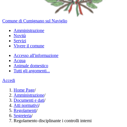
Comune di Cumignano sul Naviglio
Amministrazione
Novità
Servizi
Vivere il comune
Accesso all'informazione
Acqua
Animale domestico
Tutti gli argomenti...
Accedi
Home Page
/
Amministrazione
/
Documenti e dati
/
Atti normativi
/
Regolamenti
/
Segreteria
/
Regolamento disciplinante i controlli interni